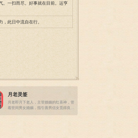
气。一扫而尽。好事就在目前。运亨
力，此日中流自在行。
月老灵签
月老即月下老人，主管婚姻的红喜神，管
着世间男女婚姻，指引善男信女觅得良
缘，收获真爱