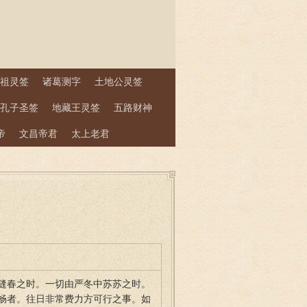
祖灵签
诸葛测字
土地公灵签
孔子圣签
地藏王灵签
五路财神
帝
文昌帝君
太上老君
缝春之时。一切由严冬中苏苏之时。
畅者。往日非常费力方可行之事。如