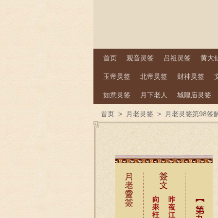
首页
观音灵签
吕祖灵签
黄大
玉帝灵签
北帝灵签
财神灵签
如意灵签
月下老人
城隍庙灵签
首页
>
月老灵签
>
月老灵签第98签