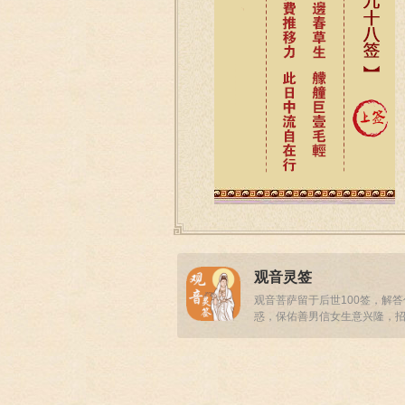
观音灵签
观音菩萨留于后世100签，解
惑，保佑善男信女生意兴隆，
事业顺畅！