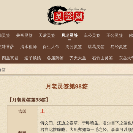
仙灵签
关帝灵签
天后灵签
月老灵签
车公灵签
王公灵签
佛
文殊菩萨
清水祖师
保生大帝
周公灵签
诸葛灵签
易经灵签
四圣真君
送子娘娘
各庙药签
齐天大圣
石竹山灵签
东岳大
解签
月老灵签第98签
【月老灵签第98签】
吉凶
上
诗文曰。江边之春草。于昨晚生。君尔目下之运也
君自此惟艨艟。大船亦如举一毛之轻。事事可以顺
解曰