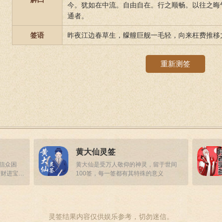
今。犹如在中流。自由自在。行之顺畅。以往之晦
通者。
签语
昨夜江边春草生，艨艟巨舰一毛轻，向来枉费推移
重新测签
黄大仙灵签
答信众困
黄大仙是受万人敬仰的神灵，留于世间
招财进宝，
100签，每一签都有其特殊的意义
灵签结果内容仅供娱乐参考，切勿迷信。