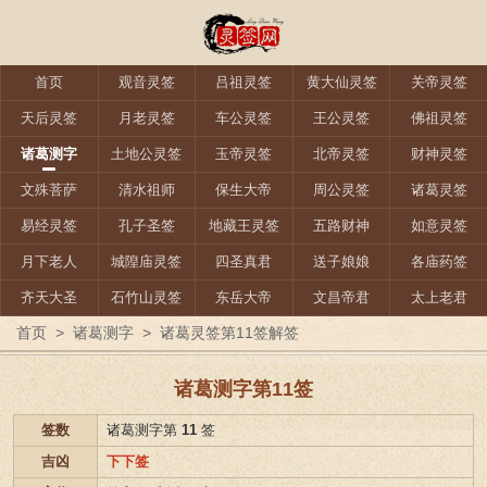
首页
观音灵签
吕祖灵签
黄大仙灵签
关帝灵签
天后灵签
月老灵签
车公灵签
王公灵签
佛祖灵签
诸葛测字
土地公灵签
玉帝灵签
北帝灵签
财神灵签
文殊菩萨
清水祖师
保生大帝
周公灵签
诸葛灵签
易经灵签
孔子圣签
地藏王灵签
五路财神
如意灵签
月下老人
城隍庙灵签
四圣真君
送子娘娘
各庙药签
齐天大圣
石竹山灵签
东岳大帝
文昌帝君
太上老君
首页
>
诸葛测字
>
诸葛灵签第11签解签
诸葛测字第11签
签数
诸葛测字第
11
签
吉凶
下下签