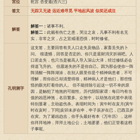
宫位
乾宫 否变遁(否六三)
签文
无踪又无迹 远近难寻觅 平地起风波 似笑还成泣
解签一：
诸事不利。
解签
解签二：
此籤有伤亡之患，哭泣之哀，凡事不利有名无
实，非常之灾，占之宜戒谨恐惧，时时修省。
这支签，主要回答有关人口走失及物品，家畜丢失的卜
问。 很遗憾，回答是否定的。你只是退财消灾折祸吧。人
口若走失，也只当是被高人导入深山大泽，经过修练必会
得道飞升的。 但愿迷失的不是你自己。因为那会使你一阵
阵清醒一阵阵湖涂，在别人眼里你是个精神病患者，不可
理解，而你自己却清楚得很，精神病人才是他们，那些怪
怪的眼光盯着你的人。 但不能排除引起这一切不幸的原
孔明测字
因，是触犯了地煞的可能性。历代阴阳家谓：每日均有当
值的凶恶神煞，名目繁多。众煞中，以劫煞在此签中表现
特别显著，主劫盗伤杀。表现时间为：寅午时在亥月(寅午
时在亥时，下同)亥卯未岁在申，申子辰岁在已，已酉丑岁
在寅。为了避凶趋吉，你手头最好有本《万年历》，这样
你拜拜地神，拜拜土地公公，土地婆婆，他们正管着这档
子事呢。