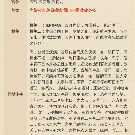
宫位
震宫 震变豫(震初九)
签文
疴染沉沉 终日错错 雷门一震 体健身轻
解签一：
如问疾病，暂难痊愈，尚需时日，以得名医。
解签
解签二：
此籤久困下位，意绪无聊，宛若醉生梦死，忽信
传来，即活泼泼地，若列子御风而行，占此者亦先忧后乐
之兆也。
疴，也就是疾病。这场传染而患的疾病，有一段日子。病
势也不轻，拖到如今，终日里神志昏朦，仅存一息了。但
毕竟不是本身器质性的毛病，还没有达到要命的程度，故
有救，有体健身轻的那一天。当然条件是：雷门一震，此
签签可以问病亦可回答其它事务，如：赌赙恶习，被人牵
涉的官司是非，人事纠葛，不育，子嗣等等都可悟出同一
道理，答案来。 易经八卦中的震卦，正象征雷。雷神逢春
孔明测字
而动。如未逢惊蛰鸣雷，预示雨水过多，恐有悲楚失望。
但能捱过农历二月头七日。为大吉，灾星化了，东方护神
青龙大神，将为你驱赶灾祸。足，肝之疾及惊恐，均无大
碍。 第一，要断绝传染之源，不宜再交往。孕妇欲望保胎
健胎，均应断绝房事。不孕者在二月初二前也要断绝。 第
二，贵人来自东方，家中兄弟排行老大，籍贯为山区人
氏，姓氏中带有木旁。吉祥色彩为黑青，绿碧。 第三，惊