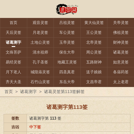
首页
观音灵签
吕祖灵签
黄大仙灵签
关帝灵签
天后灵签
月老灵签
车公灵签
王公灵签
佛祖灵签
诸葛测字
土地公灵签
玉帝灵签
北帝灵签
财神灵签
文殊菩萨
清水祖师
保生大帝
周公灵签
诸葛灵签
易经灵签
孔子圣签
地藏王灵签
五路财神
如意灵签
月下老人
城隍庙灵签
四圣真君
送子娘娘
各庙药签
齐天大圣
石竹山灵签
东岳大帝
文昌帝君
太上老君
首页
>
诸葛测字
>
诸葛灵签第113签解签
诸葛测字第113签
签数
诸葛测字第
113
签
吉凶
中下签