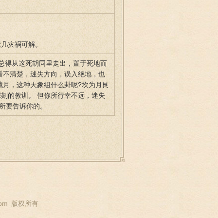
庶几灾祸可解。
你总得从这死胡同里走出，置于死地而
看不清楚，迷失方向，误入绝地，也
藏月，这种天象组什么卦呢?坎为月艮
刻的教训。 但你所行幸不远，迷失
卦所要告诉你的。
om
版权所有