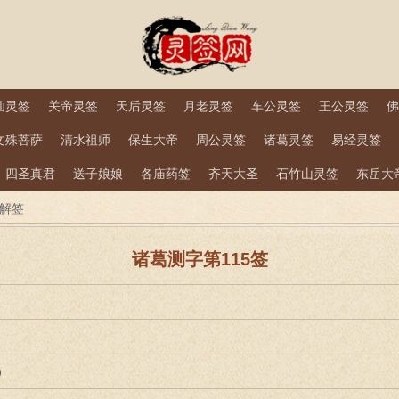
仙灵签
关帝灵签
天后灵签
月老灵签
车公灵签
王公灵签
佛
文殊菩萨
清水祖师
保生大帝
周公灵签
诸葛灵签
易经灵签
四圣真君
送子娘娘
各庙药签
齐天大圣
石竹山灵签
东岳大
签解签
诸葛测字第115签
)