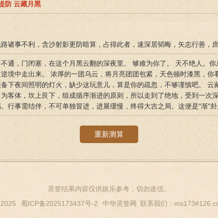
提防 云藏月黑
绝路诸事不利，含沙射影更防暗算，占得此者，速深居韬晦，矢志行善，
不通，门闭塞，在这个月黑云翻的深夜里。 够难为你了。 天不绝人。
这逆境中走出来。 浓厚的一团乌云，将月亮团团包紧，天色顿时漆黑，你
备下夜间照明的灯火，缺少这玩意儿，算是你的疏忽，不够谨慎吧。 云
艮为客体，坎上艮下，组成循序渐进的原则，所以走到了绝地，受到一次深
。行事需结伴，不可单独冒进，进展缓慢，终得大吉之局。这便是"渐"
重新测算
灵签结果内容仅供娱乐参考，切勿迷信。
 2025
蜀ICP备2025173437号-2
中华灵签网
联系我们：ms173#126.c