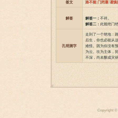
签文
路不能 门闭塞 谨慎
解签
解签一：
不祥。
解签二：
此籤绝门
走到了一个绝地：路
后生，你也必能从
孔明测字
难怪。因为你没有预
为云。坎为主体，
不深，尚未酿成灾祸
Copyright ©