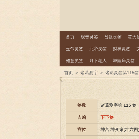
首页
观音灵签
吕祖灵签
黄大
玉帝灵签
北帝灵签
财神灵签
如意灵签
月下老人
城隍庙灵签
首页
>
诸葛测字
>
诸葛灵签第115
签数
诸葛测字第
115
签
吉凶
下下签
宫位
坤宫 坤变豫(坤六四