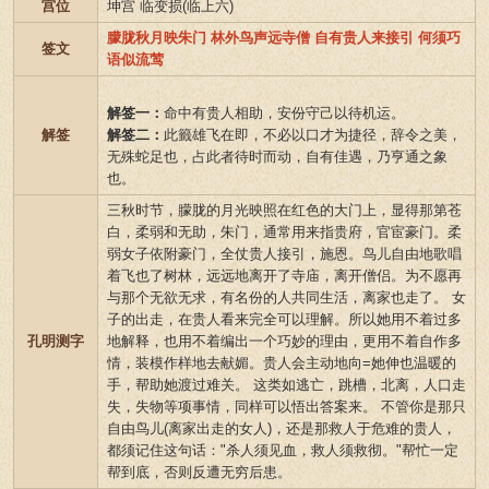
宫位
坤宫 临变损(临上六)
朦胧秋月映朱门 林外鸟声远寺僧 自有贵人来接引 何须巧
签文
语似流莺
解签一：
命中有贵人相助，安份守己以待机运。
解签
解签二：
此籤雄飞在即，不必以口才为捷径，辞令之美，
无殊蛇足也，占此者待时而动，自有佳遇，乃亨通之象
也。
三秋时节，朦胧的月光映照在红色的大门上，显得那第苍
白，柔弱和无助，朱门，通常用来指贵府，官宦豪门。柔
弱女子依附豪门，全仗贵人接引，施恩。鸟儿自由地歌唱
着飞也了树林，远远地离开了寺庙，离开僧侣。为不愿再
与那个无欲无求，有名份的人共同生活，离家也走了。 女
子的出走，在贵人看来完全可以理解。所以她用不着过多
孔明测字
地解释，也用不着编出一个巧妙的理由，更用不着自作多
情，装模作样地去献媚。贵人会主动地向=她伸也温暖的
手，帮助她渡过难关。 这类如逃亡，跳槽，北离，人口走
失，失物等项事情，同样可以悟出答案来。 不管你是那只
自由鸟儿(离家出走的女人)，还是那救人于危难的贵人，
都须记住这句话："杀人须见血，救人须救彻。"帮忙一定
帮到底，否则反遭无穷后患。