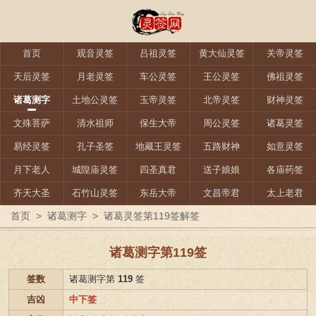
首页
观音灵签
吕祖灵签
黄大仙灵签
关帝灵签
天后灵签
月老灵签
车公灵签
王公灵签
佛祖灵签
诸葛测字
土地公灵签
玉帝灵签
北帝灵签
财神灵签
文殊菩萨
清水祖师
保生大帝
周公灵签
诸葛灵签
易经灵签
孔子圣签
地藏王灵签
五路财神
如意灵签
月下老人
城隍庙灵签
四圣真君
送子娘娘
各庙药签
齐天大圣
石竹山灵签
东岳大帝
文昌帝君
太上老君
首页
>
诸葛测字
>
诸葛灵签第119签解签
诸葛测字第119签
签数
诸葛测字第
119
签
吉凶
中下签