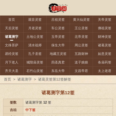
首页
观音灵签
吕祖灵签
黄大仙灵签
关帝灵签
天后灵签
月老灵签
车公灵签
王公灵签
佛祖灵签
诸葛测字
土地公灵签
玉帝灵签
北帝灵签
财神灵签
文殊菩萨
清水祖师
保生大帝
周公灵签
诸葛灵签
易经灵签
孔子圣签
地藏王灵签
五路财神
如意灵签
月下老人
城隍庙灵签
四圣真君
送子娘娘
各庙药签
齐天大圣
石竹山灵签
东岳大帝
文昌帝君
太上老君
首页
>
诸葛测字
>
诸葛灵签第12签解签
诸葛测字第12签
签数
诸葛测字第
12
签
吉凶
中下签