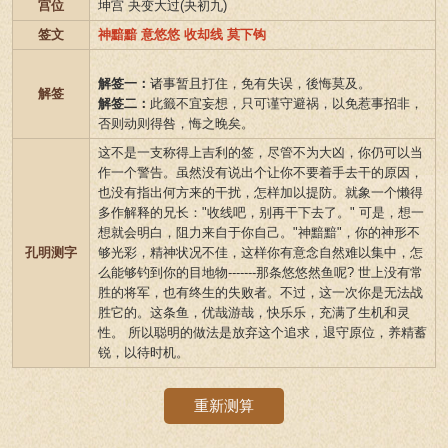
宫位
坤宫 夬变大过(夬初九)
签文
神黯黯 意悠悠 收却线 莫下钩
解签一：
诸事暂且打住，免有失误，後悔莫及。
解签
解签二：
此籤不宜妄想，只可谨守避祸，以免惹事招非，
否则动则得咎，悔之晚矣。
这不是一支称得上吉利的签，尽管不为大凶，你仍可以当
作一个警告。虽然没有说出个让你不要着手去干的原因，
也没有指出何方来的干扰，怎样加以提防。就象一个懒得
多作解释的兄长："收线吧，别再干下去了。" 可是，想一
想就会明白，阻力来自于你自己。"神黯黯"，你的神形不
孔明测字
够光彩，精神状况不佳，这样你有意念自然难以集中，怎
么能够钓到你的目地物-------那条悠悠然鱼呢? 世上没有常
胜的将军，也有终生的失败者。不过，这一次你是无法战
胜它的。这条鱼，优哉游哉，快乐乐，充满了生机和灵
性。 所以聪明的做法是放弃这个追求，退守原位，养精蓄
锐，以待时机。
重新测算