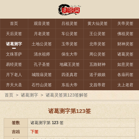
首页
观音灵签
吕祖灵签
黄大仙灵签
关帝灵签
天后灵签
月老灵签
车公灵签
王公灵签
佛祖灵签
诸葛测字
土地公灵签
玉帝灵签
北帝灵签
财神灵签
文殊菩萨
清水祖师
保生大帝
周公灵签
诸葛灵签
易经灵签
孔子圣签
地藏王灵签
五路财神
如意灵签
月下老人
城隍庙灵签
四圣真君
送子娘娘
各庙药签
齐天大圣
石竹山灵签
东岳大帝
文昌帝君
太上老君
首页
>
诸葛测字
>
诸葛灵签第123签解签
诸葛测字第123签
签数
诸葛测字第
123
签
吉凶
下签