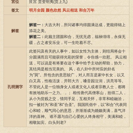
宫位
艮宫 贲变明夷(贲上九)
签文
明月全园 颜色欣然 风云相送 和合万年
解签一：
大吉大利，所问诸事均得圆满达成，更能得锦上
解签
添花之美。
解签二：
此籤主团圆和合，无忧无虑，福禄绵绵，永保无
疆，占之者安乐业，可一生吃着不尽。
此签问及有关的人事中，如以女性为主体，则结局将会十
分圆满而且可能获得光彩的荣誉，令你感一欣慰。 风云相
送，可以说是有将要在这个事中给予主动的帮助，协力，
其结局是相当完美的。 风，在八卦中所对应的卦名
为"巽"。所包含的意思较广，对人而言是家中长女，以又
白又高，性格活泼，开郎大方，嗓音园泣润，洪亮等等。
孔明测字
不管此人是一位独身女人或者文化人或者宗教人士，都将
有效地助乐一之力。，； 相传唐代高僧寒山，拾得二人，
从小为贫贱之交，情同手足，互相关怀，非常和睦融洽，
扣一被封为"和圣"和"合圣"。我国民俗中，以"和合"代表同
心和睦，顺气同心的意思，并渐渐成为婚姻美满，喜气洋
洋的喜神。 谁不愿与自己心爱的人终身相守，美满和睦，
相敬如宾。白头到老?