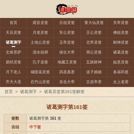
首页
观音灵签
吕祖灵签
黄大仙灵签
关帝灵签
天后灵签
月老灵签
车公灵签
王公灵签
佛祖灵签
诸葛测字
土地公灵签
玉帝灵签
北帝灵签
财神灵签
文殊菩萨
清水祖师
保生大帝
周公灵签
诸葛灵签
易经灵签
孔子圣签
地藏王灵签
五路财神
如意灵签
月下老人
城隍庙灵签
四圣真君
送子娘娘
各庙药签
齐天大圣
石竹山灵签
东岳大帝
文昌帝君
太上老君
首页
>
诸葛测字
>
诸葛灵签第161签解签
诸葛测字第161签
签数
诸葛测字第
161
签
吉凶
中下签