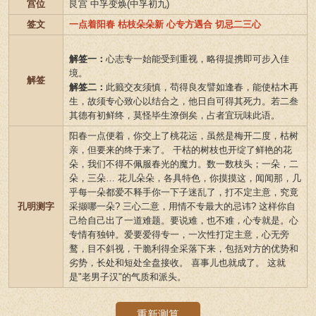
宫位
艮宫 中孚变焕(中孚初九)
签文
一点着阳春 枯枝朵朵新 心专方遇合 切忌二三心
解签一：
心志专一始能受到重视，略得提携即可步入佳
境。
解签
解签二：
此籤交友须慎，苟得良友譬如逢春，能使枯木再
生，故须专心致心以结合之，他日自可得其死力。若二叁
其德有初鲜终，莫怪毕生潦倒矣，占者宜玩味此语。
阳春一点便着，你交上了桃花运，虽然是梅开二度，枯树
亲，但要来的终于来了。 干枯的树枝也开绽了鲜艳的花
朵，我们不得不佩服春光的魔力。数一数枝头；一朵，二
朵，三朵… 花儿朵朵，各具特色，你摸摸这，闻闻那，几
乎每一朵都爱不释手你一下子迷乱了，打不定主意，究竟
孔明测字
采撷哪一朵? 三心二意，用情不专最大的忌讳? 这样你自
己给自己出了一道难题。要说难，也不难，心专就是。心
专情有独钟。爱要爱得专一，一次性打定主意，心无旁
鹜，目不斜视，干脆利得全采落下来，包括对方的优势和
劣势，长处和短处全盘接收。 喜事儿也就成了。 这就
是"老男子汉"的气质和派头。
重新测算