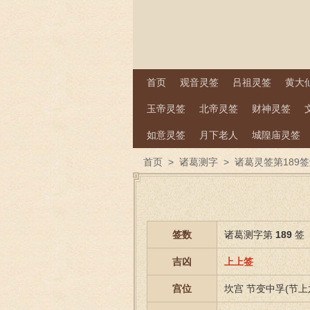
首页
观音灵签
吕祖灵签
黄大
玉帝灵签
北帝灵签
财神灵签
如意灵签
月下老人
城隍庙灵签
首页
>
诸葛测字
>
诸葛灵签第189
签数
诸葛测字第
189
签
吉凶
上上签
宫位
坎宫 节变中孚(节上