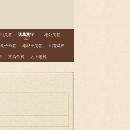
祖灵签
诸葛测字
土地公灵签
孔子圣签
地藏王灵签
五路财神
帝
文昌帝君
太上老君