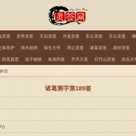
仙灵签
关帝灵签
天后灵签
月老灵签
车公灵签
王公灵签
佛
文殊菩萨
清水祖师
保生大帝
周公灵签
诸葛灵签
易经灵签
四圣真君
送子娘娘
各庙药签
齐天大圣
石竹山灵签
东岳大
签解签
诸葛测字第189签
六)