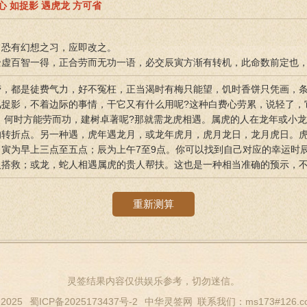
心 如捉影 遇虎龙 方可省
，恐有幻想之习，应即改之。
全虚百智一得，正合劳而无功一语，必交辰寅方渐有转机，此命数前定也
劳，都是徒费气力，好不冤枉，正当渴时有梅只能望，饥时香饼只凭画，
风捉影，不着边际的事情，干它又有什么用呢?这种白费心劳累，说轻了，
 何时方能劳而功，建树卓著呢?那就需龙虎相遇。属虎的人在龙年或小
的转折点。另一种遇，虎年遇龙月，或龙年虎月，虎月龙日，龙月虎日。
寅为早上三点至五点；辰为上午7至9点。你可以找到自己对应的幸运时
人搭救；或龙，蛇人相遇属虎的贵人帮扶。这也是一种相当准确的预示，
重新测算
灵签结果内容仅供娱乐参考，切勿迷信。
 2025
蜀ICP备2025173437号-2
中华灵签网
联系我们：ms173#126.c