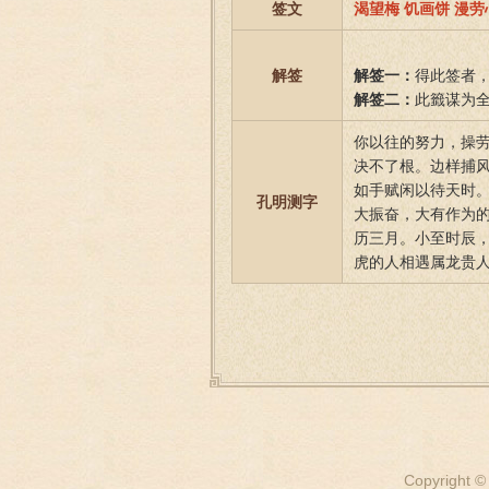
签文
渴望梅 饥画饼 漫劳
解签
解签一：
得此签者
解签二：
此籤谋为
你以往的努力，操
决不了根。边样捕
如手赋闲以待天时。
孔明测字
大振奋，大有作为
历三月。小至时辰，
虎的人相遇属龙贵
Copyright ©