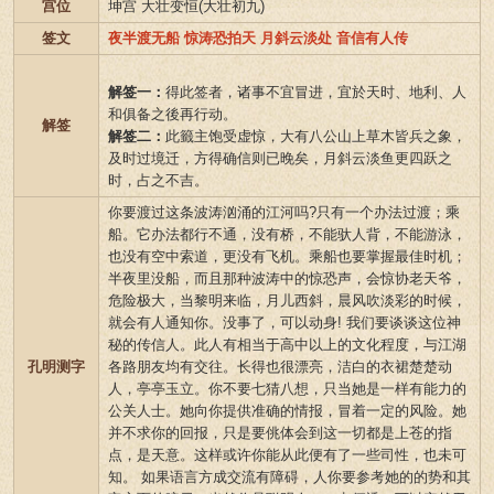
宫位
坤宫 大壮变恒(大壮初九)
签文
夜半渡无船 惊涛恐拍天 月斜云淡处 音信有人传
解签一：
得此签者，诸事不宜冒进，宜於天时、地利、人
和俱备之後再行动。
解签
解签二：
此籤主饱受虚惊，大有八公山上草木皆兵之象，
及时过境迁，方得确信则已晚矣，月斜云淡鱼更四跃之
时，占之不吉。
你要渡过这条波涛汹涌的江河吗?只有一个办法过渡；乘
船。它办法都行不通，没有桥，不能驮人背，不能游泳，
也没有空中索道，更没有飞机。乘船也要掌握最佳时机；
半夜里没船，而且那种波涛中的惊恐声，会惊协老天爷，
危险极大，当黎明来临，月儿西斜，晨风吹淡彩的时候，
就会有人通知你。没事了，可以动身! 我们要谈谈这位神
秘的传信人。此人有相当于高中以上的文化程度，与江湖
孔明测字
各路朋友均有交往。长得也很漂亮，洁白的衣裙楚楚动
人，亭亭玉立。你不要七猜八想，只当她是一样有能力的
公关人士。她向你提供准确的情报，冒着一定的风险。她
并不求你的回报，只是要佻体会到这一切都是上苍的指
点，是天意。这样或许你能从此便有了一些司性，也未可
知。 如果语言方成交流有障碍，人你要参考她的的势和其