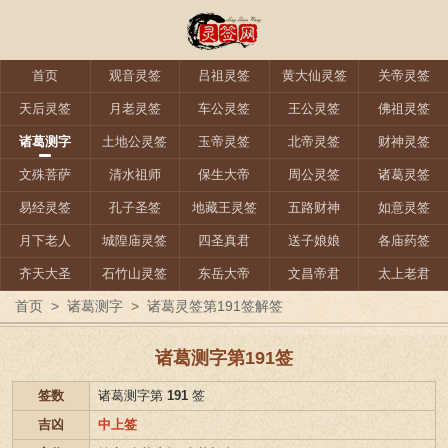
首页
观音灵签
吕祖灵签
黄大仙灵签
关帝灵签
天后灵签
月老灵签
车公灵签
王公灵签
佛祖灵签
诸葛测字
土地公灵签
玉帝灵签
北帝灵签
财神灵签
文殊菩萨
清水祖师
保生大帝
周公灵签
诸葛灵签
易经灵签
孔子圣签
地藏王灵签
五路财神
如意灵签
月下老人
城隍庙灵签
四圣真君
送子娘娘
各庙药签
齐天大圣
石竹山灵签
东岳大帝
文昌帝君
太上老君
首页
>
诸葛测字
>
诸葛灵签第191签解签
诸葛测字第191签
签数
诸葛测字第
191
签
吉凶
中上签