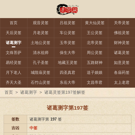
首页
观音灵签
吕祖灵签
黄大仙灵签
关帝灵签
天后灵签
月老灵签
车公灵签
王公灵签
佛祖灵签
诸葛测字
土地公灵签
玉帝灵签
北帝灵签
财神灵签
文殊菩萨
清水祖师
保生大帝
周公灵签
诸葛灵签
易经灵签
孔子圣签
地藏王灵签
五路财神
如意灵签
月下老人
城隍庙灵签
四圣真君
送子娘娘
各庙药签
齐天大圣
石竹山灵签
东岳大帝
文昌帝君
太上老君
首页
>
诸葛测字
>
诸葛灵签第197签解签
诸葛测字第197签
签数
诸葛测字第
197
签
吉凶
中签