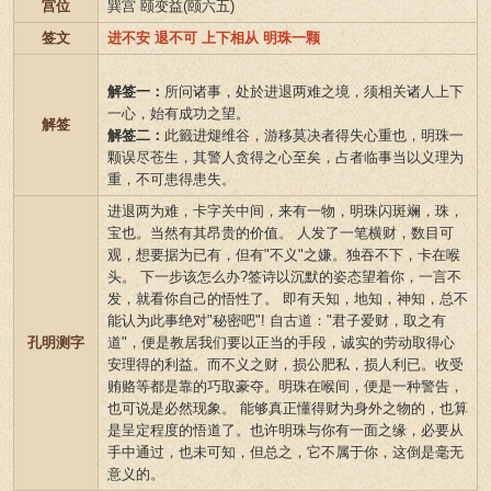
宫位
巽宫 颐变益(颐六五)
签文
进不安 退不可 上下相从 明珠一颗
解签一：
所问诸事，处於进退两难之境，须相关诸人上下
一心，始有成功之望。
解签
解签二：
此籤进煺维谷，游移莫决者得失心重也，明珠一
颗误尽苍生，其警人贪得之心至矣，占者临事当以义理为
重，不可患得患失。
进退两为难，卡字关中间，来有一物，明珠闪斑斓，珠，
宝也。当然有其昂贵的价值。 人发了一笔横财，数目可
观，想要据为已有，但有"不义"之嫌。独吞不下，卡在喉
头。 下一步该怎么办?签诗以沉默的姿态望着你，一言不
发，就看你自己的悟性了。 即有天知，地知，神知，总不
能认为此事绝对"秘密吧"! 自古道："君子爱财，取之有
孔明测字
道"，便是教居我们要以正当的手段，诚实的劳动取得心
安理得的利益。而不义之财，损公肥私，损人利已。收受
贿赂等都是靠的巧取豪夺。明珠在喉间，便是一种警告，
也可说是必然现象。 能够真正懂得财为身外之物的，也算
是呈定程度的悟道了。也许明珠与你有一面之缘，必要从
手中通过，也未可知，但总之，它不属于你，这倒是毫无
意义的。