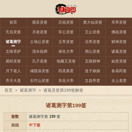
首页
观音灵签
吕祖灵签
黄大仙灵签
关帝灵签
天后灵签
月老灵签
车公灵签
王公灵签
佛祖灵签
诸葛测字
土地公灵签
玉帝灵签
北帝灵签
财神灵签
文殊菩萨
清水祖师
保生大帝
周公灵签
诸葛灵签
易经灵签
孔子圣签
地藏王灵签
五路财神
如意灵签
月下老人
城隍庙灵签
四圣真君
送子娘娘
各庙药签
齐天大圣
石竹山灵签
东岳大帝
文昌帝君
太上老君
首页
>
诸葛测字
>
诸葛灵签第199签解签
诸葛测字第199签
签数
诸葛测字第
199
签
吉凶
中下签