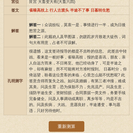
宫位
艮宫 大畜变大有(大畜六四)
签文
雀噪高枝上 行人古渡头 半途不了事 日暮转生愁
解签一：
众说纷纭，莫衷一是，事情进行一半，成为日後
解签
愁苦之源。
解签二：
此籤劝人及早图谋，勿蹉跎岁月致老大徒伤，词
句大有用意，占者不可误解。
很遗憾，这支签诗报导的都是不吉昨的信息。 此签吉中转
凶。看来是一桩好事，雀噪高枝，报的是喜讯，朋友，亲
人自远方而来，不日将至。他已经动身了，可是半途之
中，却有麻烦，所不可能将对方准时报到。 日暮时分，你
倚远望，盼着这位贵客的来临，心里怎么能不忧愁呢? 此
孔明测字
签意含得而复失之凶。如问及婚姻，有第三者冲撞，难成
其美。问及生育，恐为保胎不力，先兆流产。问及生意，
须防半途生变，资财招损，合同票据一类文件，务要手续
完备健全。问及人事调动或离职，离乡等等，均是不吉
的。问及疾病， 大凶。 意愿良好，半途遭变，事与愿
违，只好另待他时。
重新测算