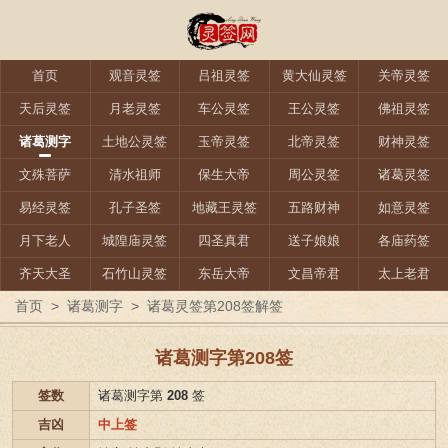
首页
观音灵签
吕祖灵签
黄大仙灵签
关帝灵签
天后灵签
月老灵签
车公灵签
王公灵签
佛祖灵签
诸葛测字
土地公灵签
玉帝灵签
北帝灵签
财神灵签
文殊菩萨
清水祖师
保生大帝
周公灵签
诸葛灵签
易经灵签
孔子圣签
地藏王灵签
五路财神
如意灵签
月下老人
城隍庙灵签
四圣真君
送子娘娘
各庙药签
齐天大圣
石竹山灵签
东岳大帝
文昌帝君
太上老君
首页
>
诸葛测字
>
诸葛灵签第208签解签
诸葛测字第208签
签数
诸葛测字第
208
签
吉凶
中上签