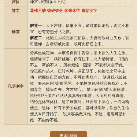
宫位
坤宫 坤变剥(坤上六)
签文
花残月缺 镜破钗分 休来休往 事始安宁
解签一：
大不吉祥，诸事不宜，诸对婚姻论断，则尤不相
解签
宜，恐有劳燕分飞之虞。
解签二：
此籤主为凶兆家门招祸，夫妻离散财业失败，官
司遭仰，占者切戒比匪，或可免横逆之来。
分离已成定局，本该各自挥手告别，踏上新的人生之旅。
但情缘未了，藕断丝连，仍有往来，此大错特错。 "旧的
不去，新的不来"。所有烦恼，阻滞，不安都来自于此。
你该振作起来，扭转乾坤，调正阴阳，化被动之局中主
动，把握好自己的方位，不可仿离航向。 缺月残花破镜
钗，要来何用?斑痕累累，不能恢复勉强粘合裂犹存，不
孔明测字
如弃之，掉头而去，方才省心。 情为何物?谁人道得清，
说得明?只要自己认认真真去作追求，人间处处有真情。
结论是休来休往，这了难做到，只要痛下决心，一刀两断
便是。这样，所有不安的成份，都可以消除，你新的生命
便从今日开始了。 说来容易做来难。不过，道理可是如
此，不由你不服。
重新测算