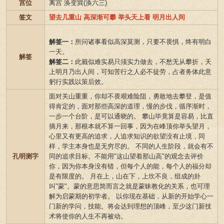
宫位
离宫 涣变巽(涣六三)
签文
望去几重山 高深渐可攀 举头天上看 明月出人间
解签一：
所问诸事看似高深莫测，只要不畏惧，终有明白
一天。
解签
解签二：
此籤似难实易只须实力做去，不愁无从攀折，天
上明月乃出人间，可知苦行之人必不徒劳，占者务体此意
躬行实践以策后效。
面对关山重重，你却不畏艰难险阻，勇敢地去攀登，是值
得肯定的，面对那些高深的道理，慢的步伐，循序渐时，
一步一个台阶，是可以通晓的。 攀山毕竟算是容易，比直
摘月来，那根本就不算一回事，因为在峰顶你举头望月，
心里又有更高的追求，人追求知识的欲望没有止境，同
样，学主本身也是无穷尽的。 不同的人生阶段，就会有不
孔明测字
同的追求目标。不能用"这山望着那山高"的观念去评价
你，因为你本身没有错，但每个人的能，每个人的福分却
是有限度的。 月在上，山在下，上坎不良，组成的卦
叫"蒙"。蒙的意思简而言之就是蒙昧教化的关系，也可理
解为启蒙期的初学者。 以你现在基础，从新的开始学心一
门新的学问，技能。将会达到理想的顶峰，至少这门新技
术将使你的人生不再被动。