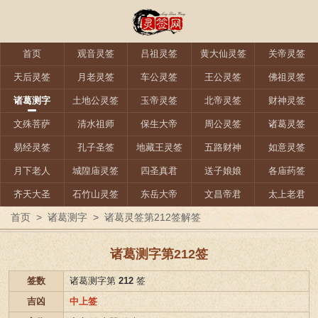
首页
观音灵签
吕祖灵签
黄大仙灵签
关帝灵签
天后灵签
月老灵签
车公灵签
王公灵签
佛祖灵签
诸葛测字
土地公灵签
玉帝灵签
北帝灵签
财神灵签
文殊菩萨
清水祖师
保生大帝
周公灵签
诸葛灵签
易经灵签
孔子圣签
地藏王灵签
五路财神
如意灵签
月下老人
城隍庙灵签
四圣真君
送子娘娘
各庙药签
齐天大圣
石竹山灵签
东岳大帝
文昌帝君
太上老君
首页
>
诸葛测字
>
诸葛灵签第212签解签
诸葛测字第212签
签数
诸葛测字第
212
签
吉凶
中上签