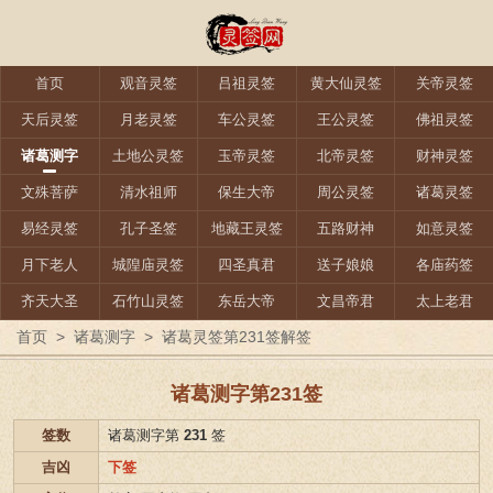
首页
观音灵签
吕祖灵签
黄大仙灵签
关帝灵签
天后灵签
月老灵签
车公灵签
王公灵签
佛祖灵签
诸葛测字
土地公灵签
玉帝灵签
北帝灵签
财神灵签
文殊菩萨
清水祖师
保生大帝
周公灵签
诸葛灵签
易经灵签
孔子圣签
地藏王灵签
五路财神
如意灵签
月下老人
城隍庙灵签
四圣真君
送子娘娘
各庙药签
齐天大圣
石竹山灵签
东岳大帝
文昌帝君
太上老君
首页
>
诸葛测字
>
诸葛灵签第231签解签
诸葛测字第231签
签数
诸葛测字第
231
签
吉凶
下签