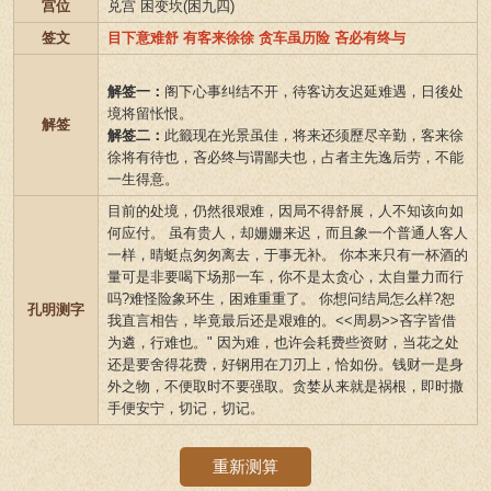
宫位
兑宫 困变坎(困九四)
签文
目下意难舒 有客来徐徐 贪车虽历险 吝必有终与
解签一：
阁下心事纠结不开，待客访友迟延难遇，日後处
境将留怅恨。
解签
解签二：
此籤现在光景虽佳，将来还须歷尽辛勤，客来徐
徐将有待也，吝必终与谓鄙夫也，占者主先逸后劳，不能
一生得意。
目前的处境，仍然很艰难，因局不得舒展，人不知该向如
何应付。 虽有贵人，却姗姗来迟，而且象一个普通人客人
一样，晴蜓点匆匆离去，于事无补。 你本来只有一杯酒的
量可是非要喝下场那一车，你不是太贪心，太自量力而行
吗?难怪险象环生，困难重重了。 你想问结局怎么样?恕
孔明测字
我直言相告，毕竟最后还是艰难的。<<周易>>吝字皆借
为遴，行难也。" 因为难，也许会耗费些资财，当花之处
还是要舍得花费，好钢用在刀刃上，恰如份。钱财一是身
外之物，不便取时不要强取。贪婪从来就是祸根，即时撒
手便安宁，切记，切记。
重新测算