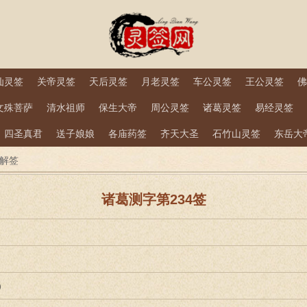
仙灵签
关帝灵签
天后灵签
月老灵签
车公灵签
王公灵签
佛
文殊菩萨
清水祖师
保生大帝
周公灵签
诸葛灵签
易经灵签
四圣真君
送子娘娘
各庙药签
齐天大圣
石竹山灵签
东岳大
签解签
诸葛测字第234签
)