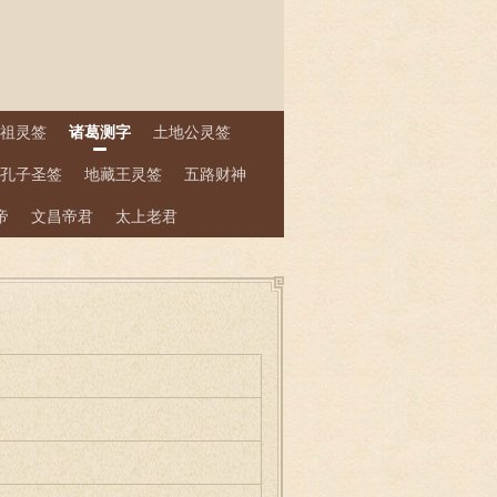
祖灵签
诸葛测字
土地公灵签
孔子圣签
地藏王灵签
五路财神
帝
文昌帝君
太上老君