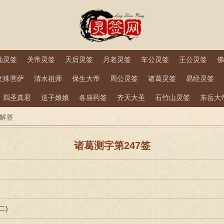
仙灵签
关帝灵签
天后灵签
月老灵签
车公灵签
王公灵签
佛
文殊菩萨
清水祖师
保生大帝
周公灵签
诸葛灵签
易经灵签
四圣真君
送子娘娘
各庙药签
齐天大圣
石竹山灵签
东岳大
签解签
诸葛测字第247签
二)