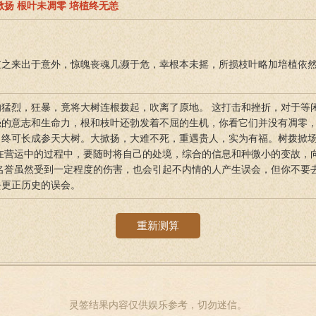
掀扬 根叶未凋零 培植终无恙
。
逆之来出于意外，惊魄丧魂几濒于危，幸根本未摇，所损枝叶略加培植依
的猛烈，狂暴，竟将大树连根拨起，吹离了原地。 这打击和挫折，对于等
强的意志和生命力，根和枝叶还勃发着不屈的生机，你看它们并没有凋零
，终可长成参天大树。大掀扬，大难不死，重遇贵人，实为有福。树拨掀
你在营运中的过程中，要随时将自己的处境，综合的信息和种微小的变故，
的名誉虽然受到一定程度的伤害，也会引起不内情的人产生误会，但你不要
去更正历史的误会。
重新测算
灵签结果内容仅供娱乐参考，切勿迷信。