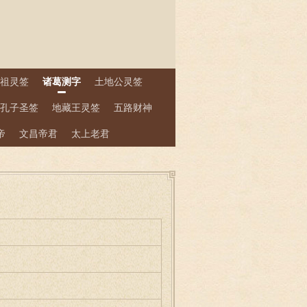
祖灵签
诸葛测字
土地公灵签
孔子圣签
地藏王灵签
五路财神
帝
文昌帝君
太上老君