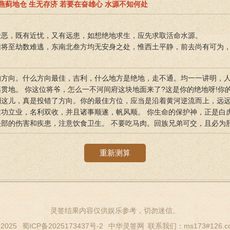
 燕蓟地仓 生无存济 若要在奋雄心 水源不知何处
险恶，既有近忧，又有远患，如想绝地求生，应先求取活命水源。
难将至劫数难逃，东南北叁方均无安身之处，惟西土平静，前去尚有可为
的方向。什么方向最佳，吉利，什么地方是绝地，走不通。均一一讲明，
贯地。 你这位将爷，怎么一不河间府这块地面来了?这是你的绝地呀!你
到这儿，真是投错了方向。你的最佳方位，应当是沿着黄河逆流而上，远
建功立业，名利双收，并且诸事顺遂，帆风顺。 你生命的保护神，正是白
头部的伤害和疾患，注意饮食卫生。 不要吃马肉。回族兄弟可交，且必为
重新测算
灵签结果内容仅供娱乐参考，切勿迷信。
 2025
蜀ICP备2025173437号-2
中华灵签网
联系我们：ms173#126.c