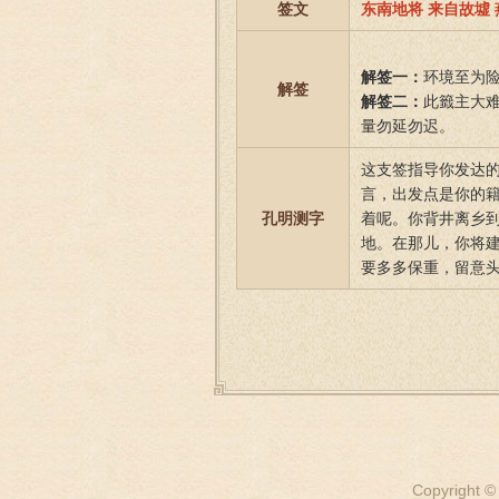
签文
东南地将 来自故墟
解签一：
环境至为
解签
解签二：
此籤主大
量勿延勿迟。
这支签指导你发达
言，出发点是你的籍
孔明测字
着呢。你背井离乡
地。在那儿，你将
要多多保重，留意
Copyright ©