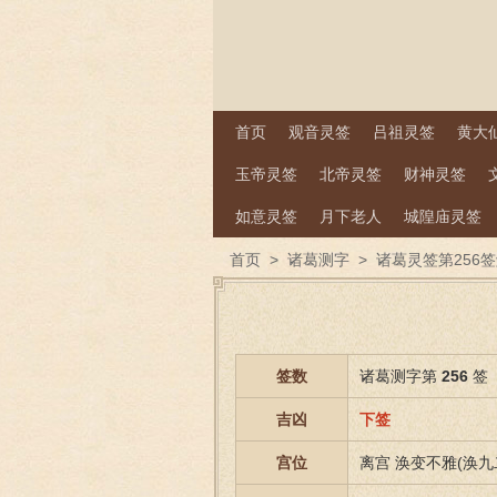
首页
观音灵签
吕祖灵签
黄大
玉帝灵签
北帝灵签
财神灵签
如意灵签
月下老人
城隍庙灵签
首页
>
诸葛测字
>
诸葛灵签第256
签数
诸葛测字第
256
签
吉凶
下签
宫位
离宫 涣变不雅(涣九