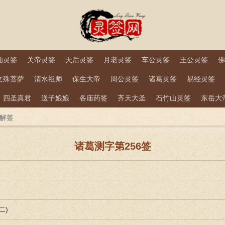
仙灵签
关帝灵签
天后灵签
月老灵签
车公灵签
王公灵签
佛
文殊菩萨
清水祖师
保生大帝
周公灵签
诸葛灵签
易经灵签
四圣真君
送子娘娘
各庙药签
齐天大圣
石竹山灵签
东岳大
签解签
诸葛测字第256签
二)