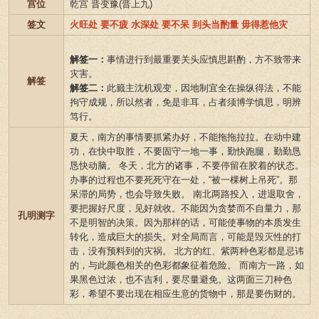
宫位
乾宫 晋变豫(晋上九)
签文
火旺处 要不疲 水深处 要不呆 到头当酌量 毋得惹他灾
解签一：
事情进行到最重要关头应慎思斟酌，方不致带来
灾害。
解签
解签二：
此籤主沈机观变，因地制宜全在操纵得法，不能
拘守成规，所以然者，免是非耳，占者须博学慎思，明辨
笃行。
夏天，南方的事情要抓紧办好，不能拖拖拉拉。在动中建
功，在快中取胜，不要固守一地一事，勤快跑腿，勤勤恳
恳快动脑。 冬天，北方的诸事，不要停留在胶着的状态。
办事的过程也不要死死守在一处，“被一棵树上吊死”。那
呆滞的局势，也会导致失败。 南北两路投入，进退取舍，
要把握好尺度，见好就收。不能因为贪婪而不自量力，那
孔明测字
不是明智的决策。因为那样的话，可能使事物的本质发生
转化，造成巨大的损失。对全局而言，可能是毁灭性的打
击，没有预料到的灾祸。 北方的红、紫两种色彩都是忌讳
的，与此颜色相关的色彩都象征着危险。 而南方一路，如
果黑色过浓，也不吉利，要尽量避免。这两面三刀种色
彩，希望不要出现在相应生意的货物中，那是要伤财的。