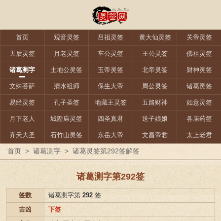
首页
观音灵签
吕祖灵签
黄大仙灵签
关帝灵签
天后灵签
月老灵签
车公灵签
王公灵签
佛祖灵签
诸葛测字
土地公灵签
玉帝灵签
北帝灵签
财神灵签
文殊菩萨
清水祖师
保生大帝
周公灵签
诸葛灵签
易经灵签
孔子圣签
地藏王灵签
五路财神
如意灵签
月下老人
城隍庙灵签
四圣真君
送子娘娘
各庙药签
齐天大圣
石竹山灵签
东岳大帝
文昌帝君
太上老君
首页
>
诸葛测字
>
诸葛灵签第292签解签
诸葛测字第292签
签数
诸葛测字第
292
签
吉凶
下签