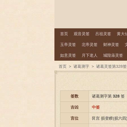
首页
观音灵签
吕祖灵签
黄大
玉帝灵签
北帝灵签
财神灵签
如意灵签
月下老人
城隍庙灵签
首页
>
诸葛测字
>
诸葛灵签第328
签数
诸葛测字第
328
签
吉凶
中签
宫位
艮宫 损变睽(损六四