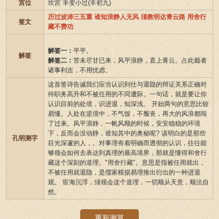
宫位
坎宫 丰变小过(丰初九)
历过波涛三五重 谁知浪静人无风 须教明达青云路 用舍行
签文
藏不费功
解签一：
平平。
解签
解签二：
苦未尽甘已来，风平浪静，直上青云。占此籤者
诸事利吉，不用忧虑。
这首签诗告诫我们应当认识到仕与退隐的辩证关系正确对
待职务高升和不被任用的不同遭际。一句话，就是要让你
认识目前的处境，识进退，知深浅。 开始两句的意思比较
易懂。人处在逆境中，不气馁，不颓丧，再大的风浪都闯
了过来。风平浪静，一帆风顺的时候，安安稳稳的环境
下，反而会没动静，谁知其中的奥秘呢? 该明白的是那些
孔明测字
目光深邃的人，。对事理有着明确而透彻的认识，往往能
够领会如何去表达到真理的最高境界，那就是懂得和舍行
藏这个深刻的道理。"用舍行藏"。意思是指被任用就出，
不被任用就退隐，是儒家根据易理推出衍出的一种进退
观。 宦海沉浮，须领会这个道理，一切顺从天意，顺法自
然。
重新测算