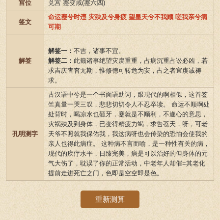
宫位
兑宫 蹇变咸(蹇六四)
命运蹇兮时违 灾殃及兮身疲 望皇天兮不我顾 嗟我亲兮病
签文
可期
解签一：
不吉，诸事不宜。
解签
解签二：
此籤诸事绝望灾戾重重，占病沉重占讼必凶，若
求吉庆杳杳无期，惟修德可转危为安，占之者宜虔诚祷
求。
古汉语中兮是一个书面语助词，跟现代的啊相似，这首签
竺真量一哭三叹，悲悲切切令人不忍卒读。 命运不顺啊处
处背时，喝凉水也砸牙，蹇就是不顺利，不遂心的意思，
灾祸殃及到身体，已变得精疲力竭，求告苍天，呀，可老
孔明测字
天爷不照就我保佑我，我这病呀也会传染的恐怕会使我的
亲人也得此病症。 这种病不言而喻，是一种性有关的病，
现代的疾疗水平，日臻完美，病是可以治好的但身体的元
气大伤了，耽误了你的正常活动，中老年人却催=其老化
提前走进死亡之门，色即是空空即是色。
重新测算