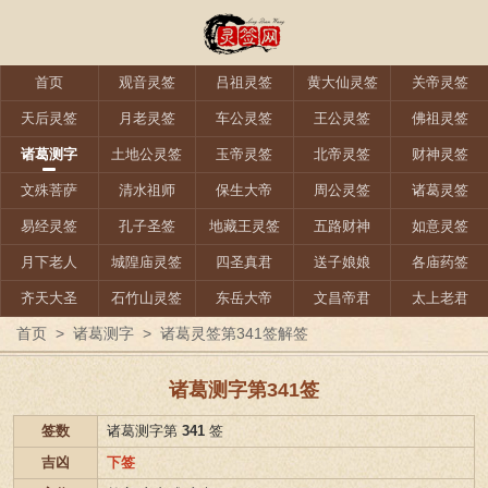
首页
观音灵签
吕祖灵签
黄大仙灵签
关帝灵签
天后灵签
月老灵签
车公灵签
王公灵签
佛祖灵签
诸葛测字
土地公灵签
玉帝灵签
北帝灵签
财神灵签
文殊菩萨
清水祖师
保生大帝
周公灵签
诸葛灵签
易经灵签
孔子圣签
地藏王灵签
五路财神
如意灵签
月下老人
城隍庙灵签
四圣真君
送子娘娘
各庙药签
齐天大圣
石竹山灵签
东岳大帝
文昌帝君
太上老君
首页
>
诸葛测字
>
诸葛灵签第341签解签
诸葛测字第341签
签数
诸葛测字第
341
签
吉凶
下签