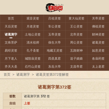
首页
观音灵签
吕祖灵签
黄大仙灵签
关帝灵签
天后灵签
月老灵签
车公灵签
王公灵签
佛祖灵签
诸葛测字
土地公灵签
玉帝灵签
北帝灵签
财神灵签
文殊菩萨
清水祖师
保生大帝
周公灵签
诸葛灵签
易经灵签
孔子圣签
地藏王灵签
五路财神
如意灵签
月下老人
城隍庙灵签
四圣真君
送子娘娘
各庙药签
齐天大圣
石竹山灵签
东岳大帝
文昌帝君
太上老君
首页
>
诸葛测字
>
诸葛灵签第372签解签
诸葛测字第372签
签数
诸葛测字第
372
签
吉凶
上签