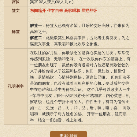
宫位
巽宫 家人变贲(家人九五)
签文
东阁筵开 佳客自来 高歌唱和 展挹舒怀
解签一：
得签人已颇有名望，且乐於交际应酬，往来多为
解签
高雅之士。
解签二：
此籤谈笑生风嘉宾来归，占此者主得良友，为之
谋振兴事业，高歌唱和彼此欢乐之象也。
在以往的岁月里，你最缺乏的是真心实意的朋友，常常使
你感到孤独，无助和乏味。 在一次以你作东的酒宴上，有
一位朋友出现了，虽然你没有邀请对方他还是兴致勃勃的
来了并给你带来了祝福和快乐，你们一见如故，相见恨
晚，尽情畅饮，心情特别痛快，酒逢知已嘛。 但你们决不
是酒肉朋友，也没有藏着互相利用的心机，要以后的交往
孔明测字
中在患难和工荣中将得到印证。 这个几乎可以改变人一生
=荣辱中朋友，有什么特征呢?分性格粗犷，内心柔慈，机
察敏锐，也是个宁折不弯的人。在性氏中，有口为偏旁比
如：古，史强，吕，向，和，品，唐，啸，嗄，喜…,高歌
唱和，就预示了对方姓名的秘。 开罪一位朋友，轻而易
举，结交一们知音，难上加难。
重新测算