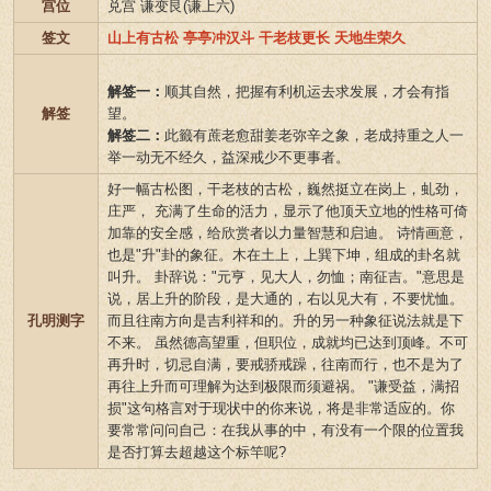
宫位
兑宫 谦变艮(谦上六)
签文
山上有古松 亭亭冲汉斗 干老枝更长 天地生荣久
解签一：
顺其自然，把握有利机运去求发展，才会有指
解签
望。
解签二：
此籤有蔗老愈甜姜老弥辛之象，老成持重之人一
举一动无不经久，益深戒少不更事者。
好一幅古松图，干老枝的古松，巍然挺立在岗上，虬劲，
庄严， 充满了生命的活力，显示了他顶天立地的性格可倚
加靠的安全感，给欣赏者以力量智慧和启迪。 诗情画意，
也是"升"卦的象征。木在土上，上巽下坤，组成的卦名就
叫升。 卦辞说："元亨，见大人，勿恤；南征吉。"意思是
说，居上升的阶段，是大通的，右以见大有，不要忧恤。
孔明测字
而且往南方向是吉利祥和的。升的另一种象征说法就是下
不来。 虽然德高望重，但职位，成就均已达到顶峰。不可
再升时，切忌自满，要戒骄戒躁，往南而行，也不是为了
再往上升而可理解为达到极限而须避祸。 "谦受益，满招
损"这句格言对于现状中的你来说，将是非常适应的。你
要常常问问自己：在我从事的中，有没有一个限的位置我
是否打算去超越这个标竿呢?