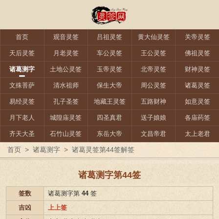
首页
观音灵签
吕祖灵签
黄大仙灵签
关帝灵签
天后灵签
月老灵签
车公灵签
王公灵签
佛祖灵签
诸葛测字
土地公灵签
玉帝灵签
北帝灵签
财神灵签
文殊菩萨
清水祖师
保生大帝
周公灵签
诸葛灵签
易经灵签
孔子圣签
地藏王灵签
五路财神
如意灵签
月下老人
城隍庙灵签
四圣真君
送子娘娘
各庙药签
齐天大圣
石竹山灵签
东岳大帝
文昌帝君
太上老君
首页
>
诸葛测字
>
诸葛灵签第44签解签
诸葛测字第44签
签数
诸葛测字第
44
签
吉凶
上上签