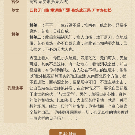
宫位
离宫 蒙变未济(蒙六四)
签文
四顾无门路 桃源路可通 修炼成正果 万岁寿如松
解签一：
平平，一生行运不通，惟尚有一线之路，只要多
磨练、苦修，日後自成。
解签
解签二：
此籤主福祸无门，惟人自招，放下屠刀，立地成
佛。苦心修炼，必不自落凡庸，占此者当知荣辱之机，己
实操之，不必怨天尤人也。
表面上看来，你已步入绝境。四顾茫茫，无门可入，无路
可通。其实不是这样。有一处地方，看似消极之处，却曲
径通幽，令你得到解脱。古人处在不得志的逆境中，常常
以"世外桃源超然现实的孢居生活 东南西北四个方位，都
不宜进取，而桃源之路，便是居中守旧，不宜主动出击，
孔明测字
让自己站在主位静以待客，在这种情况下，要求自己超脱
于尘世的纷扰，"与世无争"。另外，加强自身心性，身体
的修养和锻炼。比如海滨，大山区某疗养地，就是一种理
想的场所。经过一段时间的恢复，你将找回一个身心健康
全新的自己。 你能抛开周围的一切，心无牵挂的地去度过
一段这样的日子吗?；，。：
重新测算