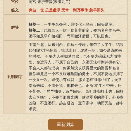
宫位
离宫 未济变晋(未济九二)
签文
奔波一世 总是虚浮 无常一到万事休 急早回头
解签一：
一生争名夺利，最後化为乌有，回头是岸。
解签
解签二：
此籤言人一饮一食莫非前定，要为名利作马牛。
远不如及早广植福田，尚可贻泽后世，可以悟也。
由南至北，从东到西，你马不停蹄，辛劳了大半生。结果
如何呢?浮光掠影，镜花水月，虚梦一场，如今是该醒来
的时候。 不要为人生如梦而叹，也不要为碌碌无为而懊
恼。命运弄人，不属于自己的，永远无法得到并拥有它。
不会人人都能成功，你虽然没攻获得巨大的财富和名誉，
但你毕竟是一个不畏艰难险阻的勇士，不屈不挠地拼搏了
孔明测字
一次又一次。即使小有成就，那又怎样?时限到了，无常
奉命来临，不由分说，拖将去也。正所谓"生不带来，死
不带去。" 尽早抽身，急早回头。 落叶终归根上去，回根
去安享晚年，不要再浪费光阴，估漂零乡的游子。外乡多
凶险，不宜远行。趋吉避凶，宜守家中，动而无益，静中
求安。
重新测算