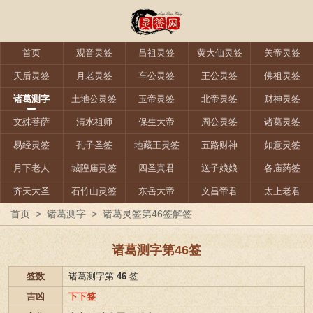
首页
观音灵签
吕祖灵签
黄大仙灵签
关帝灵签
天后灵签
月老灵签
车公灵签
王公灵签
佛祖灵签
诸葛测字
土地公灵签
玉帝灵签
北帝灵签
财神灵签
文殊菩萨
清水祖师
保生大帝
周公灵签
诸葛灵签
易经灵签
孔子圣签
地藏王灵签
五路财神
如意灵签
月下老人
城隍庙灵签
四圣真君
送子娘娘
各庙药签
齐天大圣
石竹山灵签
东岳大帝
文昌帝君
太上老君
首页
>
诸葛测字
>
诸葛灵签第46签解签
诸葛测字第46签
签数
诸葛测字第
46
签
吉凶
下下签