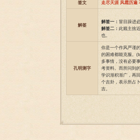
签文
走尽天涯 风霜历遍 
解签一：
冒目躁进
解签
解签二：
此籤主捨
也。
你是一个作风严谨
的困难都能克服。(
多事情，没有必要
孔明测字
考资料。而所问到的
学识渐积渐广，再回
个吉卦，表示所占
吉。