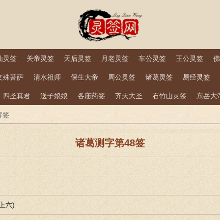
仙灵签
关帝灵签
天后灵签
月老灵签
车公灵签
王公灵签
佛
文殊菩萨
清水祖师
保生大帝
周公灵签
诸葛灵签
易经灵签
四圣真君
送子娘娘
各庙药签
齐天大圣
石竹山灵签
东岳大
解签
诸葛测字第48签
上六)