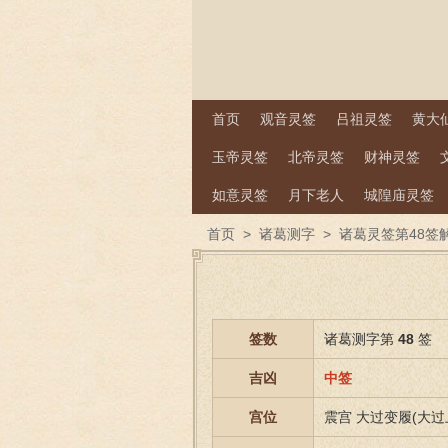
首页
观音灵签
吕祖灵签
黄大
玉帝灵签
北帝灵签
财神灵签
如意灵签
月下老人
城隍庙灵签
首页
>
诸葛测字
>
诸葛灵签第48签
签数
诸葛测字第
48
签
吉凶
中签
宫位
震宫 大过变履(大过