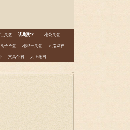
祖灵签
诸葛测字
土地公灵签
孔子圣签
地藏王灵签
五路财神
帝
文昌帝君
太上老君