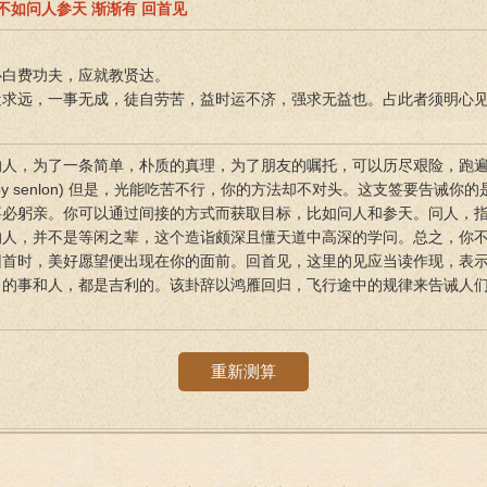
不如问人参天 渐渐有 回首见
必白费功夫，应就教贤达。
近求远，一事无成，徒自劳苦，益时运不济，强求无益也。占此者须明心
的人，为了一条简单，朴质的真理，为了朋友的嘱托，可以历尽艰险，跑
by senlon) 但是，光能吃苦不行，你的方法却不对头。这支签要告诫
事必躬亲。你可以通过间接的方式而获取目标，比如问人和参天。问人，
人，并不是等闲之辈，这个造诣颇深且懂天道中高深的学问。总之，你不
首时，美好愿望便出现在你的面前。回首见，这里的见应当读作现，表示出
卜的事和人，都是吉利的。该卦辞以鸿雁回归，飞行途中的规律来告诫人
重新测算