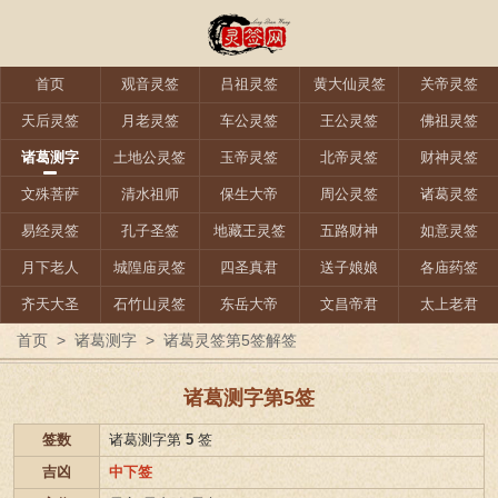
首页
观音灵签
吕祖灵签
黄大仙灵签
关帝灵签
天后灵签
月老灵签
车公灵签
王公灵签
佛祖灵签
诸葛测字
土地公灵签
玉帝灵签
北帝灵签
财神灵签
文殊菩萨
清水祖师
保生大帝
周公灵签
诸葛灵签
易经灵签
孔子圣签
地藏王灵签
五路财神
如意灵签
月下老人
城隍庙灵签
四圣真君
送子娘娘
各庙药签
齐天大圣
石竹山灵签
东岳大帝
文昌帝君
太上老君
首页
>
诸葛测字
>
诸葛灵签第5签解签
诸葛测字第5签
签数
诸葛测字第
5
签
吉凶
中下签