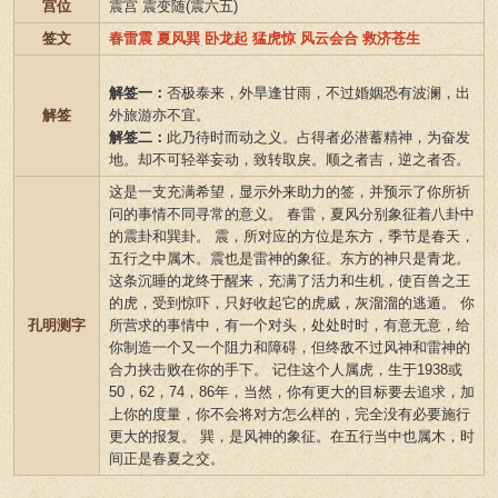
宫位
震宫 震变随(震六五)
签文
春雷震 夏风巽 卧龙起 猛虎惊 风云会合 救济苍生
解签一：
否极泰来，外旱逢甘雨，不过婚姻恐有波澜，出
解签
外旅游亦不宜。
解签二：
此乃待时而动之义。占得者必潜蓄精神，为奋发
地。却不可轻举妄动，致转取戾。顺之者吉，逆之者否。
这是一支充满希望，显示外来助力的签，并预示了你所祈
问的事情不同寻常的意义。 春雷，夏风分别象征着八卦中
的震卦和巽卦。 震，所对应的方位是东方，季节是春天，
五行之中属木。震也是雷神的象征。东方的神只是青龙。
这条沉睡的龙终于醒来，充满了活力和生机，使百兽之王
的虎，受到惊吓，只好收起它的虎威，灰溜溜的逃遁。 你
孔明测字
所营求的事情中，有一个对头，处处时时，有意无意，给
你制造一个又一个阻力和障碍，但终敌不过风神和雷神的
合力挟击败在你的手下。 记住这个人属虎，生于1938或
50，62，74，86年，当然，你有更大的目标要去追求，加
上你的度量，你不会将对方怎么样的，完全没有必要施行
更大的报复。 巽，是风神的象征。在五行当中也属木，时
间正是春夏之交。