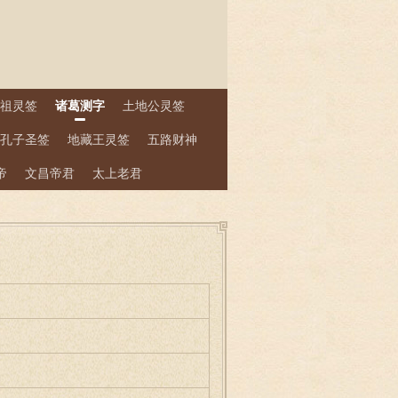
祖灵签
诸葛测字
土地公灵签
孔子圣签
地藏王灵签
五路财神
帝
文昌帝君
太上老君