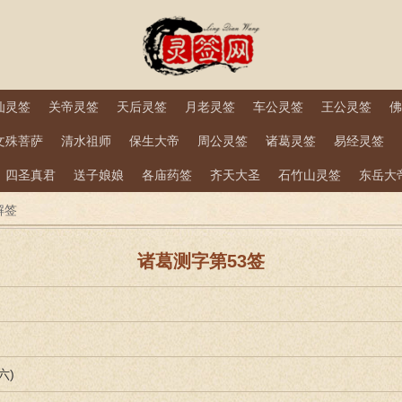
仙灵签
关帝灵签
天后灵签
月老灵签
车公灵签
王公灵签
佛
文殊菩萨
清水祖师
保生大帝
周公灵签
诸葛灵签
易经灵签
四圣真君
送子娘娘
各庙药签
齐天大圣
石竹山灵签
东岳大
解签
诸葛测字第53签
六)