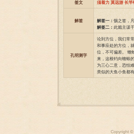
签文
须着力 莫远游 长
解签
解签一：
惕之签，
解签二：
此籤主谋
论到方位，我们常
和事应处的方位，
位，不可偏差。 
孔明测字
来，这根钓向蟾蜍
为三心二意，恐怕
类似的大鱼小鱼都
Copyright ©