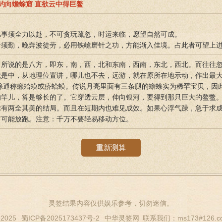
竿钓向蟾蜍窟 直欲云中得巨鳌
凡事须全力以赴，不可贪玩疏忽，时运来临，愿望自然可成。
干须勤，晚奔波徒劳，必用铁嵢磨针之功，方能渐入佳境。占此者可望上
常所说的是八方，即东，南，西，北和东南，西南，东北，西北。而往往
就是中，从地理位置讲，哪儿也不去，远游，就在原所在地示动，作出最
蟾蜍通称癞蛤蟆或疥蛤蟆。传说月亮里面有三条腿的蟾蜍实为稀罕宝贝，因
的竿儿，算是够长的了。它穿透云层，伸向银河，要得到那只巨大的鳌鳖。
难有两全其美的结局。而且在短期内也难见成效。如果心浮气躁，急于求
有可能放跑。注意：千万不要轻易移动方位。
重新测算
灵签结果内容仅供娱乐参考，切勿迷信。
 2025
蜀ICP备2025173437号-2
中华灵签网
联系我们：ms173#126.c