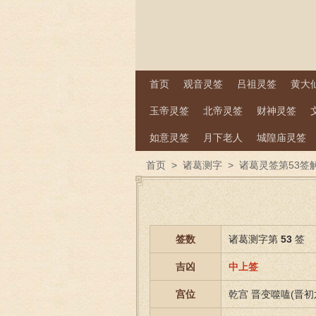
首页
观音灵签
吕祖灵签
黄大
玉帝灵签
北帝灵签
财神灵签
如意灵签
月下老人
城隍庙灵签
首页
>
诸葛测字
>
诸葛灵签第53签
签数
诸葛测字第
53
签
吉凶
中上签
宫位
乾宫 晋变噬嗑(晋初