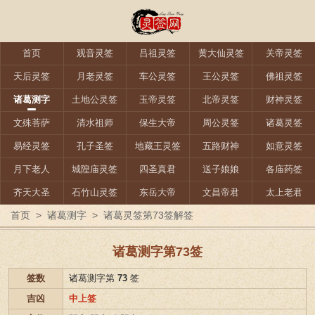
首页
观音灵签
吕祖灵签
黄大仙灵签
关帝灵签
天后灵签
月老灵签
车公灵签
王公灵签
佛祖灵签
诸葛测字
土地公灵签
玉帝灵签
北帝灵签
财神灵签
文殊菩萨
清水祖师
保生大帝
周公灵签
诸葛灵签
易经灵签
孔子圣签
地藏王灵签
五路财神
如意灵签
月下老人
城隍庙灵签
四圣真君
送子娘娘
各庙药签
齐天大圣
石竹山灵签
东岳大帝
文昌帝君
太上老君
首页
>
诸葛测字
>
诸葛灵签第73签解签
诸葛测字第73签
签数
诸葛测字第
73
签
吉凶
中上签