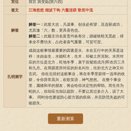
宫位
巽宫 巽变姤(巽六四)
签文
江海悠悠 烟波下钩 六鳌连获 歌笑中流
解签一：
此签大吉，凡谋事、创业必有望，且连获成功，
解签
尤其逢「六」数，更具喜色也。
解签二：
此籤主功名富贵均各有分，踏破铁鞋无觅处，得
来全不费功夫，占此者喜气重重，可贺可贺。
成就这桩事情最重要的因素是水。水在五行中的关系是这
样：水由金生，水能旺木，生木，却被土所克制。水所对
应的方位是北方，旺地冬季，衰于辰髦焐戌月(即农历三月
和九月。在周易里所对应的卦名叫坎，坎卦北方之神又叫
玄武。 你在北排好这桩事业，将在冬季里获得一连串的收
孔明测字
获，令你异常高兴，欢歌笑语，神气悠然。 在整个事业
里，属猪和羊的朋友，将会给你决定性的帮助。而生肖为
蛇的人，你却应当加以提防，不要让其过多介入，误了大
事。 同时你也要提防心脏方面的疾病，并且防范失盗的可
能损失。
重新测算