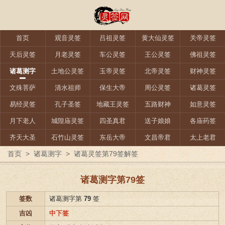
首页
观音灵签
吕祖灵签
黄大仙灵签
关帝灵签
天后灵签
月老灵签
车公灵签
王公灵签
佛祖灵签
诸葛测字
土地公灵签
玉帝灵签
北帝灵签
财神灵签
文殊菩萨
清水祖师
保生大帝
周公灵签
诸葛灵签
易经灵签
孔子圣签
地藏王灵签
五路财神
如意灵签
月下老人
城隍庙灵签
四圣真君
送子娘娘
各庙药签
齐天大圣
石竹山灵签
东岳大帝
文昌帝君
太上老君
首页
>
诸葛测字
>
诸葛灵签第79签解签
诸葛测字第79签
签数
诸葛测字第
79
签
吉凶
中下签