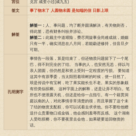
宫位
兑宫 咸变小过(咸九五)
签文
事了物末了 人圆物未圆 是知端的信 日影上琅
解签一：
人、事问题，均了断并圆满解决，有关物则否，
得此签，恐有财务纠纷并涉讼。
解签
解签二：
此籤主中道艰险，费尽周旋事业尚难成就，婚姻
只有一半，确实消息在八月间，若能勐进修持，佳音旦夕
可期。
事情告一段落，算是结束了，但还物质问题留下了一个尾
巴，得不到完全的了结。 当事的人，也安然无恙，得以与
亲人团圆，但仍然是和资上受到一定程度的亏损。 要知道
这其中有原季委，当太阳照着琅树的时候，便一目然了。
琅是传说中有宝树，吃了果实能长生不老。果实的形象颇
有些类似槟榔。 这种字面上的解释，还是让弄不明白。笔
孔明测字
所也不便泄露天机，但还是给你一点指引。有一个籍贯洞
庭以南的人，对此事情非常清楚的很，而且掌握了这个未
了结的物资支配权，你可以试着去求求他。你不要给他赠
送什么贵重物口或金钱，他会感到羞辱而反感。 这个湖南
人受吃槟榔，你不要夜里去会他，如果硬要追回物资的
话。