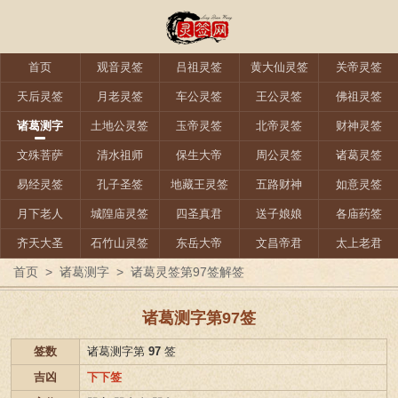
首页
观音灵签
吕祖灵签
黄大仙灵签
关帝灵签
天后灵签
月老灵签
车公灵签
王公灵签
佛祖灵签
诸葛测字
土地公灵签
玉帝灵签
北帝灵签
财神灵签
文殊菩萨
清水祖师
保生大帝
周公灵签
诸葛灵签
易经灵签
孔子圣签
地藏王灵签
五路财神
如意灵签
月下老人
城隍庙灵签
四圣真君
送子娘娘
各庙药签
齐天大圣
石竹山灵签
东岳大帝
文昌帝君
太上老君
首页
>
诸葛测字
>
诸葛灵签第97签解签
诸葛测字第97签
签数
诸葛测字第
97
签
吉凶
下下签