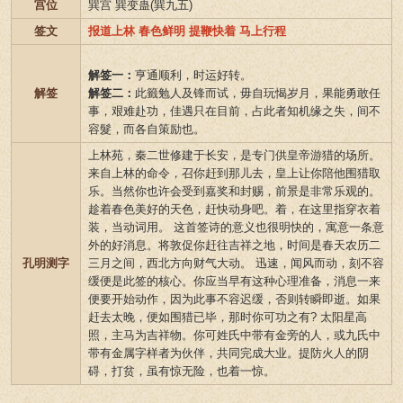
宫位
巽宫 巽变蛊(巽九五)
签文
报道上林 春色鲜明 提鞭快着 马上行程
解签一：
亨通顺利，时运好转。
解签
解签二：
此籤勉人及锋而试，毋自玩愒岁月，果能勇敢任
事，艰难赴功，佳遇只在目前，占此者知机缘之失，间不
容髮，而各自策励也。
上林苑，秦二世修建于长安，是专门供皇帝游猎的场所。
来自上林的命令，召你赶到那儿去，皇上让你陪他围猎取
乐。当然你也许会受到嘉奖和封赐，前景是非常乐观的。
趁着春色美好的天色，赶快动身吧。着，在这里指穿衣着
装，当动词用。 这首签诗的意义也很明快的，寓意一条意
外的好消息。将敦促你赶往吉祥之地，时间是春天农历二
孔明测字
三月之间，西北方向财气大动。 迅速，闻风而动，刻不容
缓便是此签的核心。你应当早有这种心理准备，消息一来
便要开始动作，因为此事不容迟缓，否则转瞬即逝。如果
赶去太晚，便如围猎已毕，那时你可功之有? 太阳星高
照，主马为吉祥物。你可姓氏中带有金旁的人，或九氏中
带有金属字样者为伙伴，共同完成大业。提防火人的阴
碍，打贫，虽有惊无险，也着一惊。