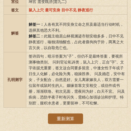
宫位
坤宫 需变既济(需九二)
签文
鼠入上穴 最可安身 目中不见 静夜巡行
解签一：
人各有其不同安身立命之所及最适当行动时机，
选择其他恐大不利。
解签
解签二：
此籤主稳居山林视溷迹市朝安稳多多，日中不见
静夜巡行，喻独清独醒也，占此者毋拘拘于卦，两离之大
言欠炎，以自取危亡也。
签诗四句，暗示答案为"子"，但仍不是最终答案，要视所
测事物类别。 问到官讼私诉类，鼠入上穴，正合"字"。文
字依据尤重要，签文这合同要多留意，中逢女性子年或子
日生人化解，必化险为夷，稳操胜券。 问及婚恋，安中有
孔明测字
女，子女配合，自然是好。女儿离家嫁良人，双方需要一
位鼠年或鼠时生的人。姻缘首靠文安相交，或信件或书
册，渐渐联络。初次见面，需夜间为好，白天不宜。 问及
疾病，恐防半夜子时有闪失，需精心加强诊治和护理。特
别腔，腹积水患者，更要留神，不可松懈。
重新测算