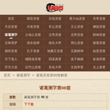
首页
观音灵签
吕祖灵签
黄大仙灵签
关帝灵签
天后灵签
月老灵签
车公灵签
王公灵签
佛祖灵签
诸葛测字
土地公灵签
玉帝灵签
北帝灵签
财神灵签
文殊菩萨
清水祖师
保生大帝
周公灵签
诸葛灵签
易经灵签
孔子圣签
地藏王灵签
五路财神
如意灵签
月下老人
城隍庙灵签
四圣真君
送子娘娘
各庙药签
齐天大圣
石竹山灵签
东岳大帝
文昌帝君
太上老君
首页
>
诸葛测字
>
诸葛灵签第98签解签
诸葛测字第98签
签数
诸葛测字第
98
签
吉凶
下下签